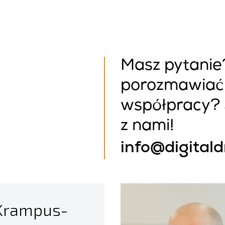
Masz pytanie
porozmawiać
współpracy? 
z nami!
info@digital
Krampus-