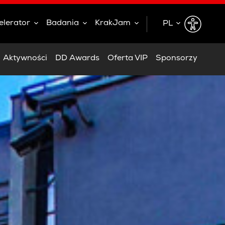
elerator
Badania
KrakJam
PL
EN
Aktywności
DD Awards
Oferta VIP
Sponsorzy
PL