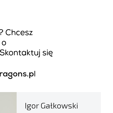
? Chcesz
 o
Skontaktuj się
dragons.p
l
Igor Gałkowski