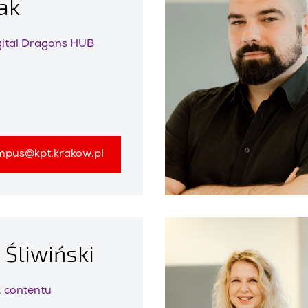
ak
ital Dragons HUB
mpus@kpt.krakow.pl
 Śliwiński
 contentu