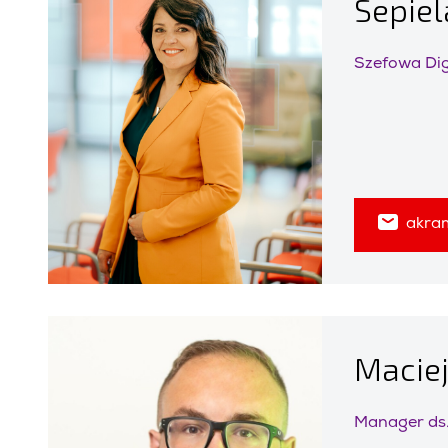
Sepiel
Szefowa Dig
akra
Maciej
Manager ds.