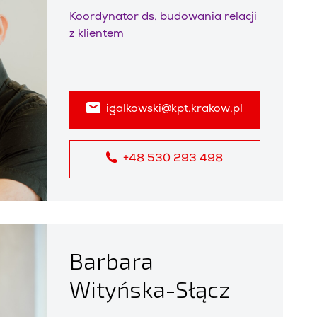
Koordynator ds. budowania relacji
z klientem
igalkowski@kpt.krakow.pl
+48 530 293 498
Barbara
Wityńska-Słącz