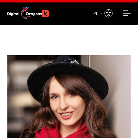
PL
EN
PL