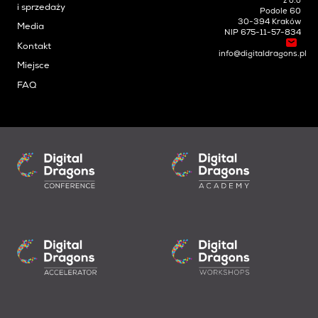
z o.o
i sprzedaży
Podole 60
30-394 Kraków
Media
NIP 675-11-57-834
Kontakt
info@digitaldragons.pl
Miejsce
FAQ