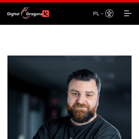
PL
EN
PL