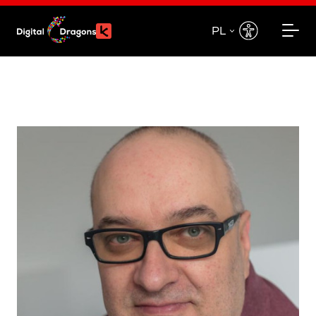
PL
EN
PL