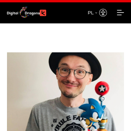
PL
EN
PL