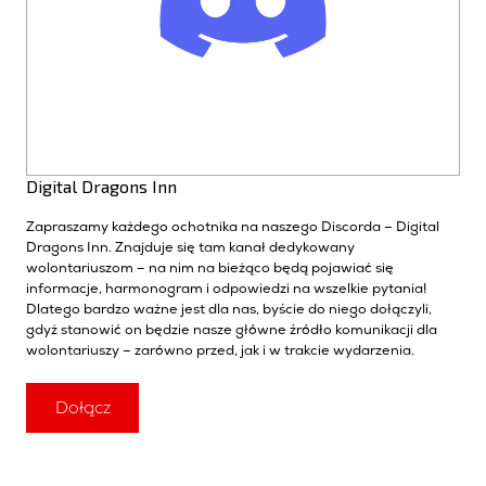
Digital Dragons Inn
Zapraszamy każdego ochotnika
n
a
naszego
Discorda
–
D
i
gital
Dragons
Inn
. Znajduje się tam kanał dedykowany
wolontariuszom
–
na nim
na bieżąco będą pojawiać się
informacje, harmonogram i odpowiedzi na wszelkie pytania!
Dlatego bardzo ważne jest dla nas, byście do niego dołączyli,
gdyż stanowić on będzie nasze główne źródło komunikacji
dla
wolontariuszy –
zarówno przed, jak i w trakcie wydarzenia.
Dołącz