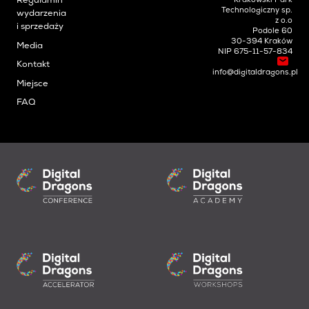
Krakowski Park
Regulamin
Technologiczny sp.
wydarzenia
z o.o
i sprzedaży
Podole 60
30-394 Kraków
Media
NIP 675-11-57-834
Kontakt
info@digitaldragons.pl
Miejsce
FAQ