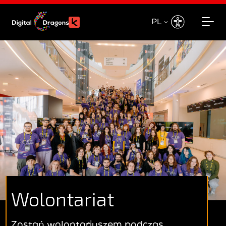
PL
EN
PL
Wolontariat
Zostań wolontariuszem
podczas