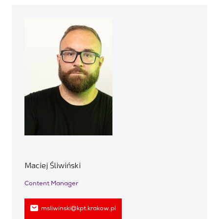
Maciej Śliwiński
Content Manager
msliwinski@kpt.krakow.pl